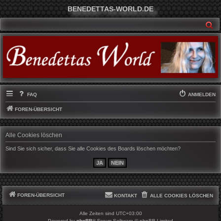
BENEDETTAS-WORLD.DE
SU
FAQ
ANMELDEN
FOREN-ÜBERSICHT
Alle Cookies löschen
Sind Sie sich sicher, dass Sie alle Cookies des Boards löschen möchten?
FOREN-ÜBERSICHT
KONTAKT
ALLE COOKIES LÖSCHEN
Alle Zeiten sind
UTC+03:00
Powered by
phpBB
® Forum Software © phpBB Limited