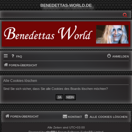
BENEDETTAS-WORLD.DE
SU
FAQ
ANMELDEN
FOREN-ÜBERSICHT
Alle Cookies löschen
Sind Sie sich sicher, dass Sie alle Cookies des Boards löschen möchten?
FOREN-ÜBERSICHT
KONTAKT
ALLE COOKIES LÖSCHEN
Alle Zeiten sind
UTC+03:00
Powered by
phpBB
® Forum Software © phpBB Limited