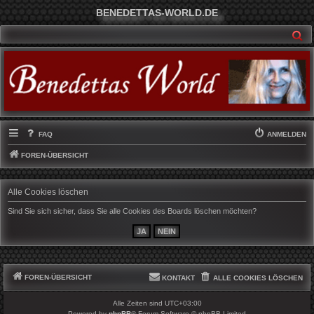
BENEDETTAS-WORLD.DE
SU
FAQ
ANMELDEN
FOREN-ÜBERSICHT
Alle Cookies löschen
Sind Sie sich sicher, dass Sie alle Cookies des Boards löschen möchten?
FOREN-ÜBERSICHT
KONTAKT
ALLE COOKIES LÖSCHEN
Alle Zeiten sind
UTC+03:00
Powered by
phpBB
® Forum Software © phpBB Limited