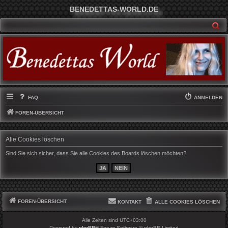
BENEDETTAS-WORLD.DE
SU
FAQ
ANMELDEN
FOREN-ÜBERSICHT
Alle Cookies löschen
Sind Sie sich sicher, dass Sie alle Cookies des Boards löschen möchten?
FOREN-ÜBERSICHT
KONTAKT
ALLE COOKIES LÖSCHEN
Alle Zeiten sind
UTC+03:00
Powered by
phpBB
® Forum Software © phpBB Limited