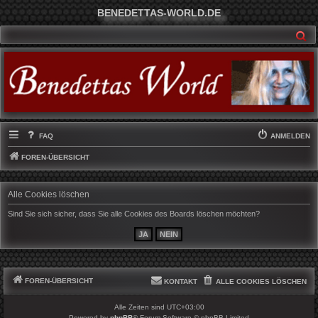
BENEDETTAS-WORLD.DE
SU
FAQ
ANMELDEN
FOREN-ÜBERSICHT
Alle Cookies löschen
Sind Sie sich sicher, dass Sie alle Cookies des Boards löschen möchten?
FOREN-ÜBERSICHT
KONTAKT
ALLE COOKIES LÖSCHEN
Alle Zeiten sind
UTC+03:00
Powered by
phpBB
® Forum Software © phpBB Limited