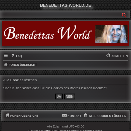
BENEDETTAS-WORLD.DE
SU
FAQ
ANMELDEN
FOREN-ÜBERSICHT
Alle Cookies löschen
Sind Sie sich sicher, dass Sie alle Cookies des Boards löschen möchten?
FOREN-ÜBERSICHT
KONTAKT
ALLE COOKIES LÖSCHEN
Alle Zeiten sind
UTC+03:00
Powered by
phpBB
® Forum Software © phpBB Limited