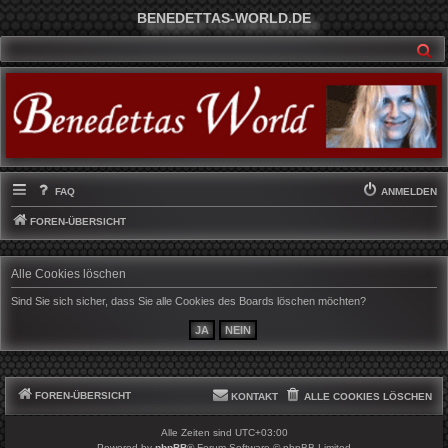
BENEDETTAS-WORLD.DE
SU
FAQ
ANMELDEN
FOREN-ÜBERSICHT
Alle Cookies löschen
Sind Sie sich sicher, dass Sie alle Cookies des Boards löschen möchten?
FOREN-ÜBERSICHT
KONTAKT
ALLE COOKIES LÖSCHEN
Alle Zeiten sind
UTC+03:00
Powered by
phpBB
® Forum Software © phpBB Limited