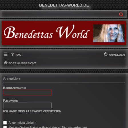
BENEDETTAS-WORLD.DE
SU
FAQ
ANMELDEN
FOREN-ÜBERSICHT
Anmelden
Benutzername:
Passwort:
ICH HABE MEIN PASSWORT VERGESSEN
Angemeldet bleiben
Meinen Online-Status während dieser Sitzung verbergen