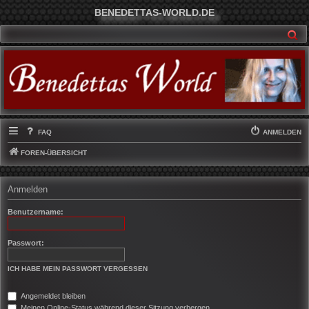
BENEDETTAS-WORLD.DE
SU
FAQ
ANMELDEN
FOREN-ÜBERSICHT
Anmelden
Benutzername:
Passwort:
ICH HABE MEIN PASSWORT VERGESSEN
Angemeldet bleiben
Meinen Online-Status während dieser Sitzung verbergen