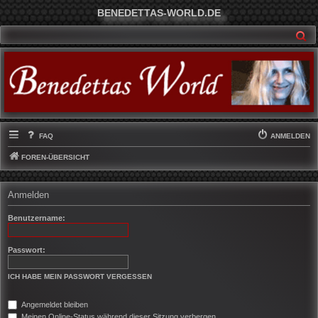
BENEDETTAS-WORLD.DE
SU
FAQ
ANMELDEN
FOREN-ÜBERSICHT
Anmelden
Benutzername:
Passwort:
ICH HABE MEIN PASSWORT VERGESSEN
Angemeldet bleiben
Meinen Online-Status während dieser Sitzung verbergen