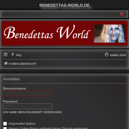
BENEDETTAS-WORLD.DE
SU
FAQ
ANMELDEN
FOREN-ÜBERSICHT
Anmelden
Benutzername:
Passwort:
ICH HABE MEIN PASSWORT VERGESSEN
Angemeldet bleiben
Meinen Online-Status während dieser Sitzung verbergen