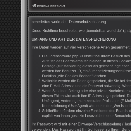
FOREN-ÜBERSICHT
benedettas-world.de - Datenschutzerklärung
Diese Richtlinie beschreibt, wie „benedettas-world.de“ („
UMFANG UND ART DER DATENSPEICHERUNG
Ihre Daten werden auf vier verschiedene Arten gesammelt:
Die Forensoftware phpBB erstellt bei Ihrem Besuch des 
Aufrufen des Boards erhalten bleiben. In diesen Cookies
Beiträge (zur Markierung dieser als gelesen/ungelesen;
werden Ihre Benutzer-ID, ein Authentifizierungsschlüss
Funktion „Alle Cookies löschen“ löschen.
Weiterhin werden die Daten gespeichert, die Sie bei de
eine E-Mail-Adresse und ein Passwort notwendig. Wenn du
Wenn Sie einen Beitrag oder eine private Nachricht erst
diesen Fällen wird auch Ihre IP-Adresse gespeichert. D
Umfragen), Änderungen an zentralen Profildaten (E-Mai
Kennzeichnung (User Agent) wird nur in der „Wer ist onl
Schließlich erfordern einzelne Funktionen des Boards,
explizit von Ihnen gesetzte Lesezeichen oder Benachric
Ihr Passwort wird mit einer Einwege-Verschlüsselung (Hash
verwenden. Das Passwort ist Ihr Schlüssel zu Ihrem Benut