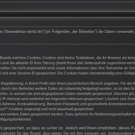
https://benedettas-world.de“) (im Folgenden „der Betreiber“) die Daten verwen
Boards mehrere Cookies. Cookies sind kleine Textdateien, die Ihr Browser als te
 sind die aktuelle ID Ihrer Sitzung (damit Ihnen alle Seitenaufrufe zugeordnet we
 sofern Sie nicht angemeldet sind) sowie Informationen über Ihre Teilnahme an Umf
el und eine Session-ID gespeichert. Die Cookies haben standardmäßig eine Gültigke
r Registrierung, in Ihrem Profil oder Ihrem persönlichem Bereich angeben. Für die
rch den Betreiber weitere Daten als notwendig festgelegt wurden, so ist dies für 
ellen, so werden die dort eingegebenen Daten ebenfalls gespeichert. Gleiches gilt
ie IP-Adresse wird weiterhin bei folgenden Aktionen gespeichert: Löschen und Änd
l-Adresse, Kontoaktivierung, Benutzer-Passwort) und gescheiterte Anmeldeversuch
ine?“-Funktion angezeigt und nicht dauerhaft gespeichert.
 dass weitere Daten gespeichert werden. Dazu gehören Ihr Abstimmungsverhalten b
htigungsfunktionen.
) gespeichert, so dass es sicher ist. Jedoch wird Ihnen empfohlen, dieses P
zerkonto für das Board, also gehen Sie mit ihm sorgsam um. Insbesondere wi