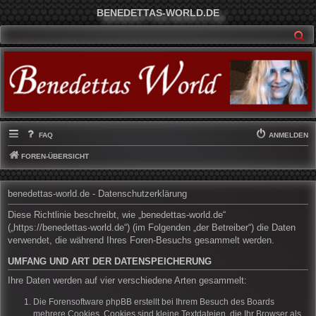
BENEDETTAS-WORLD.DE
SU
FAQ
ANMELDEN
FOREN-ÜBERSICHT
benedettas-world.de - Datenschutzerklärung
Diese Richtlinie beschreibt, wie „benedettas-world.de“
(„https://benedettas-world.de“) (im Folgenden „der Betreiber“) die Daten
verwendet, die während Ihres Foren-Besuchs gesammelt werden.
UMFANG UND ART DER DATENSPEICHERUNG
Ihre Daten werden auf vier verschiedene Arten gesammelt:
Die Forensoftware phpBB erstellt bei Ihrem Besuch des Boards
mehrere Cookies. Cookies sind kleine Textdateien, die Ihr Browser als