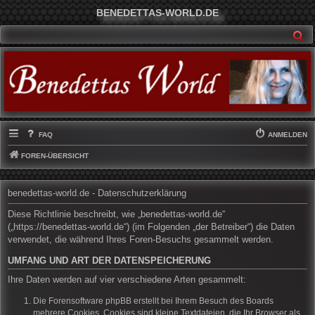
BENEDETTAS-WORLD.DE
SU
FAQ
ANMELDEN
FOREN-ÜBERSICHT
benedettas-world.de - Datenschutzerklärung
Diese Richtlinie beschreibt, wie „benedettas-world.de“
(„https://benedettas-world.de“) (im Folgenden „der Betreiber“) die Daten
verwendet, die während Ihres Foren-Besuchs gesammelt werden.
UMFANG UND ART DER DATENSPEICHERUNG
Ihre Daten werden auf vier verschiedene Arten gesammelt:
Die Forensoftware phpBB erstellt bei Ihrem Besuch des Boards
mehrere Cookies. Cookies sind kleine Textdateien, die Ihr Browser als