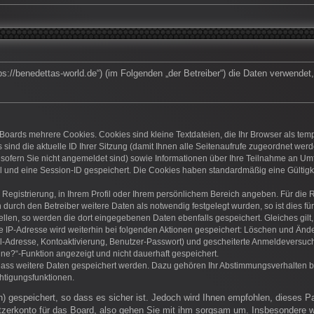
https://benedettas-world.de“) (im Folgenden „der Betreiber“) die Daten verwen
Boards mehrere Cookies. Cookies sind kleine Textdateien, die Ihr Browser als te
 sind die aktuelle ID Ihrer Sitzung (damit Ihnen alle Seitenaufrufe zugeordnet we
 sofern Sie nicht angemeldet sind) sowie Informationen über Ihre Teilnahme an Umf
el und eine Session-ID gespeichert. Die Cookies haben standardmäßig eine Gültigke
r Registrierung, in Ihrem Profil oder Ihrem persönlichem Bereich angeben. Für die
rch den Betreiber weitere Daten als notwendig festgelegt wurden, so ist dies für 
ellen, so werden die dort eingegebenen Daten ebenfalls gespeichert. Gleiches gilt
ie IP-Adresse wird weiterhin bei folgenden Aktionen gespeichert: Löschen und Änd
l-Adresse, Kontoaktivierung, Benutzer-Passwort) und gescheiterte Anmeldeversuch
ine?“-Funktion angezeigt und nicht dauerhaft gespeichert.
 dass weitere Daten gespeichert werden. Dazu gehören Ihr Abstimmungsverhalten b
htigungsfunktionen.
) gespeichert, so dass es sicher ist. Jedoch wird Ihnen empfohlen, dieses P
zerkonto für das Board, also gehen Sie mit ihm sorgsam um. Insbesondere wi