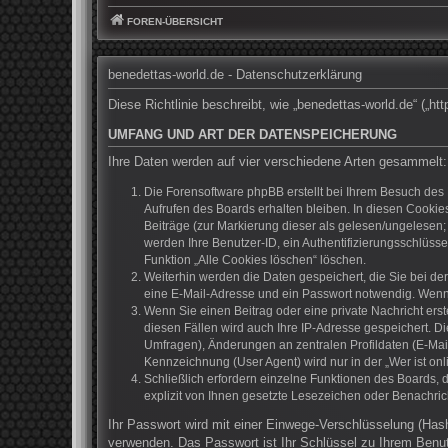
FOREN-ÜBERSICHT
benedettas-world.de - Datenschutzerklärung
Diese Richtlinie beschreibt, wie „benedettas-world.de“ („
UMFANG UND ART DER DATENSPEICHERUNG
Ihre Daten werden auf vier verschiedene Arten gesammelt:
Die Forensoftware phpBB erstellt bei Ihrem Besuch des 
Aufrufen des Boards erhalten bleiben. In diesen Cookies
Beiträge (zur Markierung dieser als gelesen/ungelesen;
werden Ihre Benutzer-ID, ein Authentifizierungsschlüss
Funktion „Alle Cookies löschen“ löschen.
Weiterhin werden die Daten gespeichert, die Sie bei de
eine E-Mail-Adresse und ein Passwort notwendig. Wenn du
Wenn Sie einen Beitrag oder eine private Nachricht erst
diesen Fällen wird auch Ihre IP-Adresse gespeichert. D
Umfragen), Änderungen an zentralen Profildaten (E-Mai
Kennzeichnung (User Agent) wird nur in der „Wer ist onl
Schließlich erfordern einzelne Funktionen des Boards,
explizit von Ihnen gesetzte Lesezeichen oder Benachric
Ihr Passwort wird mit einer Einwege-Verschlüsselung (Hash
verwenden. Das Passwort ist Ihr Schlüssel zu Ihrem Benut