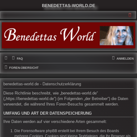
BENEDETTAS-WORLD.DE
SU
FAQ
ANMELDEN
FOREN-ÜBERSICHT
benedettas-world.de - Datenschutzerklärung
Diese Richtlinie beschreibt, wie „benedettas-world.de“
(„https://benedettas-world.de“) (im Folgenden „der Betreiber“) die Daten
verwendet, die während Ihres Foren-Besuchs gesammelt werden.
UMFANG UND ART DER DATENSPEICHERUNG
Ihre Daten werden auf vier verschiedene Arten gesammelt:
Die Forensoftware phpBB erstellt bei Ihrem Besuch des Boards
mehrere Cookies. Cookies sind kleine Textdateien, die Ihr Browser als