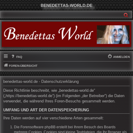
BENEDETTAS-WORLD.DE
SU
FAQ
ANMELDEN
FOREN-ÜBERSICHT
benedettas-world.de - Datenschutzerklärung
Diese Richtlinie beschreibt, wie „benedettas-world.de“
(„https://benedettas-world.de“) (im Folgenden „der Betreiber“) die Daten
verwendet, die während Ihres Foren-Besuchs gesammelt werden.
UMFANG UND ART DER DATENSPEICHERUNG
Ihre Daten werden auf vier verschiedene Arten gesammelt:
Die Forensoftware phpBB erstellt bei Ihrem Besuch des Boards
mehrere Cookies. Cookies sind kleine Textdateien, die Ihr Browser als