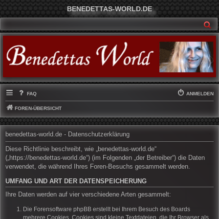
BENEDETTAS-WORLD.DE
SU
FAQ
ANMELDEN
FOREN-ÜBERSICHT
benedettas-world.de - Datenschutzerklärung
Diese Richtlinie beschreibt, wie „benedettas-world.de“
(„https://benedettas-world.de“) (im Folgenden „der Betreiber“) die Daten
verwendet, die während Ihres Foren-Besuchs gesammelt werden.
UMFANG UND ART DER DATENSPEICHERUNG
Ihre Daten werden auf vier verschiedene Arten gesammelt:
Die Forensoftware phpBB erstellt bei Ihrem Besuch des Boards
mehrere Cookies. Cookies sind kleine Textdateien, die Ihr Browser als