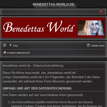
BENEDETTAS-WORLD.DE
SU
FAQ
ANMELDEN
FOREN-ÜBERSICHT
benedettas-world.de - Datenschutzerklärung
Diese Richtlinie beschreibt, wie „benedettas-world.de“
(„https://benedettas-world.de“) (im Folgenden „der Betreiber“) die Daten
verwendet, die während Ihres Foren-Besuchs gesammelt werden.
UMFANG UND ART DER DATENSPEICHERUNG
Ihre Daten werden auf vier verschiedene Arten gesammelt:
Die Forensoftware phpBB erstellt bei Ihrem Besuch des Boards
mehrere Cookies. Cookies sind kleine Textdateien, die Ihr Browser als