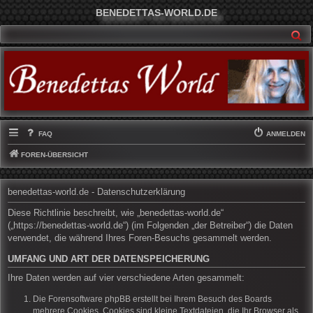
BENEDETTAS-WORLD.DE
SU
FAQ
ANMELDEN
FOREN-ÜBERSICHT
benedettas-world.de - Datenschutzerklärung
Diese Richtlinie beschreibt, wie „benedettas-world.de“
(„https://benedettas-world.de“) (im Folgenden „der Betreiber“) die Daten
verwendet, die während Ihres Foren-Besuchs gesammelt werden.
UMFANG UND ART DER DATENSPEICHERUNG
Ihre Daten werden auf vier verschiedene Arten gesammelt:
Die Forensoftware phpBB erstellt bei Ihrem Besuch des Boards
mehrere Cookies. Cookies sind kleine Textdateien, die Ihr Browser als