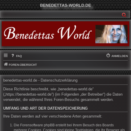
BENEDETTAS-WORLD.DE
SU
FAQ
ANMELDEN
FOREN-ÜBERSICHT
benedettas-world.de - Datenschutzerklärung
Diese Richtlinie beschreibt, wie „benedettas-world.de“
(„https://benedettas-world.de“) (im Folgenden „der Betreiber“) die Daten
verwendet, die während Ihres Foren-Besuchs gesammelt werden.
UMFANG UND ART DER DATENSPEICHERUNG
Ihre Daten werden auf vier verschiedene Arten gesammelt:
Die Forensoftware phpBB erstellt bei Ihrem Besuch des Boards
mehrere Cookies. Cookies sind kleine Textdateien, die Ihr Browser als