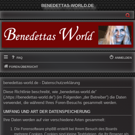
BENEDETTAS-WORLD.DE
SU
FAQ
ANMELDEN
FOREN-ÜBERSICHT
benedettas-world.de - Datenschutzerklärung
Diese Richtlinie beschreibt, wie „benedettas-world.de“
(„https://benedettas-world.de“) (im Folgenden „der Betreiber“) die Daten
verwendet, die während Ihres Foren-Besuchs gesammelt werden.
UMFANG UND ART DER DATENSPEICHERUNG
Ihre Daten werden auf vier verschiedene Arten gesammelt:
Die Forensoftware phpBB erstellt bei Ihrem Besuch des Boards
mehrere Cookies. Cookies sind kleine Textdateien, die Ihr Browser als