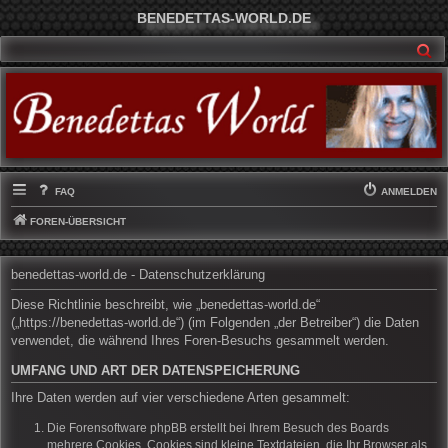
BENEDETTAS-WORLD.DE
SU
FAQ
ANMELDEN
FOREN-ÜBERSICHT
benedettas-world.de - Datenschutzerklärung
Diese Richtlinie beschreibt, wie „benedettas-world.de“
(„https://benedettas-world.de“) (im Folgenden „der Betreiber“) die Daten
verwendet, die während Ihres Foren-Besuchs gesammelt werden.
UMFANG UND ART DER DATENSPEICHERUNG
Ihre Daten werden auf vier verschiedene Arten gesammelt:
Die Forensoftware phpBB erstellt bei Ihrem Besuch des Boards
mehrere Cookies. Cookies sind kleine Textdateien, die Ihr Browser als