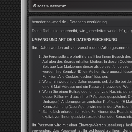
FOREN-ÜBERSICHT
benedettas-world.de - Datenschutzerklärung
Diese Richtlinie beschreibt, wie „benedettas-world.de“ („
UMFANG UND ART DER DATENSPEICHERUNG
Ihre Daten werden auf vier verschiedene Arten gesammelt:
Die Forensoftware phpBB erstellt bei Ihrem Besuch des 
Aufrufen des Boards erhalten bleiben. In diesen Cookies
Beiträge (zur Markierung dieser als gelesen/ungelesen;
werden Ihre Benutzer-ID, ein Authentifizierungsschlüss
Funktion „Alle Cookies löschen“ löschen.
Weiterhin werden die Daten gespeichert, die Sie bei de
eine E-Mail-Adresse und ein Passwort notwendig. Wenn du
Wenn Sie einen Beitrag oder eine private Nachricht erst
diesen Fällen wird auch Ihre IP-Adresse gespeichert. D
Umfragen), Änderungen an zentralen Profildaten (E-Mai
Kennzeichnung (User Agent) wird nur in der „Wer ist onl
Schließlich erfordern einzelne Funktionen des Boards,
explizit von Ihnen gesetzte Lesezeichen oder Benachric
Ihr Passwort wird mit einer Einwege-Verschlüsselung (Hash
verwenden. Das Passwort ist Ihr Schlüssel zu Ihrem Benut