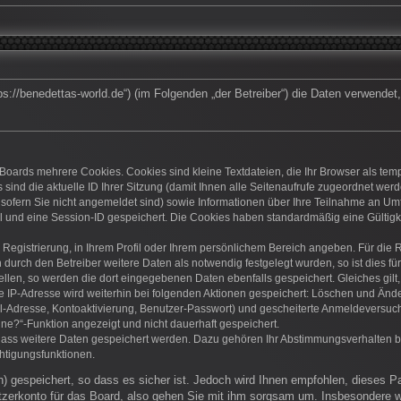
https://benedettas-world.de“) (im Folgenden „der Betreiber“) die Daten verwen
Boards mehrere Cookies. Cookies sind kleine Textdateien, die Ihr Browser als te
 sind die aktuelle ID Ihrer Sitzung (damit Ihnen alle Seitenaufrufe zugeordnet we
 sofern Sie nicht angemeldet sind) sowie Informationen über Ihre Teilnahme an Umf
el und eine Session-ID gespeichert. Die Cookies haben standardmäßig eine Gültigke
r Registrierung, in Ihrem Profil oder Ihrem persönlichem Bereich angeben. Für die
rch den Betreiber weitere Daten als notwendig festgelegt wurden, so ist dies für 
ellen, so werden die dort eingegebenen Daten ebenfalls gespeichert. Gleiches gilt
ie IP-Adresse wird weiterhin bei folgenden Aktionen gespeichert: Löschen und Änd
l-Adresse, Kontoaktivierung, Benutzer-Passwort) und gescheiterte Anmeldeversuch
ine?“-Funktion angezeigt und nicht dauerhaft gespeichert.
 dass weitere Daten gespeichert werden. Dazu gehören Ihr Abstimmungsverhalten b
htigungsfunktionen.
) gespeichert, so dass es sicher ist. Jedoch wird Ihnen empfohlen, dieses P
zerkonto für das Board, also gehen Sie mit ihm sorgsam um. Insbesondere wi