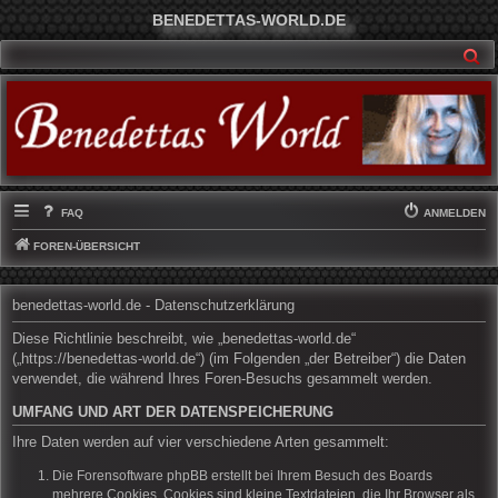
BENEDETTAS-WORLD.DE
SU
FAQ
ANMELDEN
FOREN-ÜBERSICHT
benedettas-world.de - Datenschutzerklärung
Diese Richtlinie beschreibt, wie „benedettas-world.de“
(„https://benedettas-world.de“) (im Folgenden „der Betreiber“) die Daten
verwendet, die während Ihres Foren-Besuchs gesammelt werden.
UMFANG UND ART DER DATENSPEICHERUNG
Ihre Daten werden auf vier verschiedene Arten gesammelt:
Die Forensoftware phpBB erstellt bei Ihrem Besuch des Boards
mehrere Cookies. Cookies sind kleine Textdateien, die Ihr Browser als