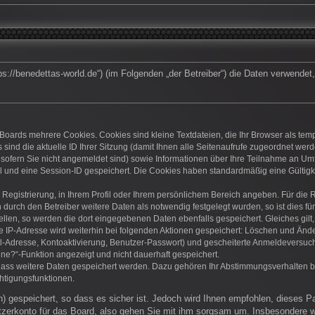
https://benedettas-world.de“) (im Folgenden „der Betreiber“) die Daten verwen
Boards mehrere Cookies. Cookies sind kleine Textdateien, die Ihr Browser als te
 sind die aktuelle ID Ihrer Sitzung (damit Ihnen alle Seitenaufrufe zugeordnet we
 sofern Sie nicht angemeldet sind) sowie Informationen über Ihre Teilnahme an Umf
el und eine Session-ID gespeichert. Die Cookies haben standardmäßig eine Gültigke
r Registrierung, in Ihrem Profil oder Ihrem persönlichem Bereich angeben. Für die
rch den Betreiber weitere Daten als notwendig festgelegt wurden, so ist dies für 
ellen, so werden die dort eingegebenen Daten ebenfalls gespeichert. Gleiches gilt
ie IP-Adresse wird weiterhin bei folgenden Aktionen gespeichert: Löschen und Änd
l-Adresse, Kontoaktivierung, Benutzer-Passwort) und gescheiterte Anmeldeversuch
ine?“-Funktion angezeigt und nicht dauerhaft gespeichert.
 dass weitere Daten gespeichert werden. Dazu gehören Ihr Abstimmungsverhalten b
htigungsfunktionen.
) gespeichert, so dass es sicher ist. Jedoch wird Ihnen empfohlen, dieses P
zerkonto für das Board, also gehen Sie mit ihm sorgsam um. Insbesondere wi