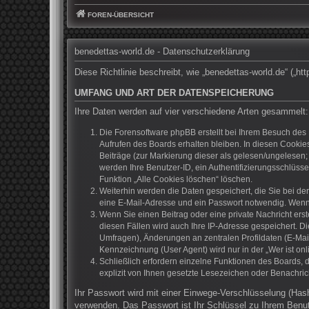
FOREN-ÜBERSICHT
benedettas-world.de - Datenschutzerklärung
Diese Richtlinie beschreibt, wie „benedettas-world.de“ („
UMFANG UND ART DER DATENSPEICHERUNG
Ihre Daten werden auf vier verschiedene Arten gesammelt:
Die Forensoftware phpBB erstellt bei Ihrem Besuch des 
Aufrufen des Boards erhalten bleiben. In diesen Cookies
Beiträge (zur Markierung dieser als gelesen/ungelesen;
werden Ihre Benutzer-ID, ein Authentifizierungsschlüss
Funktion „Alle Cookies löschen“ löschen.
Weiterhin werden die Daten gespeichert, die Sie bei de
eine E-Mail-Adresse und ein Passwort notwendig. Wenn du
Wenn Sie einen Beitrag oder eine private Nachricht erst
diesen Fällen wird auch Ihre IP-Adresse gespeichert. D
Umfragen), Änderungen an zentralen Profildaten (E-Mai
Kennzeichnung (User Agent) wird nur in der „Wer ist onl
Schließlich erfordern einzelne Funktionen des Boards,
explizit von Ihnen gesetzte Lesezeichen oder Benachric
Ihr Passwort wird mit einer Einwege-Verschlüsselung (Hash
verwenden. Das Passwort ist Ihr Schlüssel zu Ihrem Benut