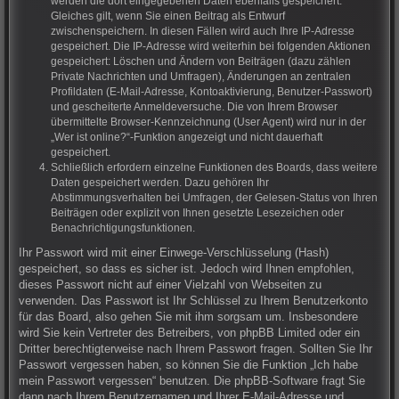
werden die dort eingegebenen Daten ebenfalls gespeichert.
Gleiches gilt, wenn Sie einen Beitrag als Entwurf
zwischenspeichern. In diesen Fällen wird auch Ihre IP-Adresse
gespeichert. Die IP-Adresse wird weiterhin bei folgenden Aktionen
gespeichert: Löschen und Ändern von Beiträgen (dazu zählen
Private Nachrichten und Umfragen), Änderungen an zentralen
Profildaten (E-Mail-Adresse, Kontoaktivierung, Benutzer-Passwort)
und gescheiterte Anmeldeversuche. Die von Ihrem Browser
übermittelte Browser-Kennzeichnung (User Agent) wird nur in der
„Wer ist online?“-Funktion angezeigt und nicht dauerhaft
gespeichert.
Schließlich erfordern einzelne Funktionen des Boards, dass weitere
Daten gespeichert werden. Dazu gehören Ihr
Abstimmungsverhalten bei Umfragen, der Gelesen-Status von Ihren
Beiträgen oder explizit von Ihnen gesetzte Lesezeichen oder
Benachrichtigungsfunktionen.
Ihr Passwort wird mit einer Einwege-Verschlüsselung (Hash)
gespeichert, so dass es sicher ist. Jedoch wird Ihnen empfohlen,
dieses Passwort nicht auf einer Vielzahl von Webseiten zu
verwenden. Das Passwort ist Ihr Schlüssel zu Ihrem Benutzerkonto
für das Board, also gehen Sie mit ihm sorgsam um. Insbesondere
wird Sie kein Vertreter des Betreibers, von phpBB Limited oder ein
Dritter berechtigterweise nach Ihrem Passwort fragen. Sollten Sie Ihr
Passwort vergessen haben, so können Sie die Funktion „Ich habe
mein Passwort vergessen“ benutzen. Die phpBB-Software fragt Sie
dann nach Ihrem Benutzernamen und Ihrer E-Mail-Adresse und