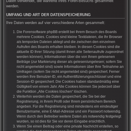
Daten verwendet, die während Ihres Foren-Besuchs gesammelt
werden.
UMFANG UND ART DER DATENSPEICHERUNG
Ihre Daten werden auf vier verschiedene Arten gesammelt:
Die Forensoftware phpBB erstellt bei Ihrem Besuch des Boards
mehrere Cookies. Cookies sind kleine Textdateien, die Ihr Browser
als temporäre Dateien ablegt und die zwischen den einzelnen
Aufrufen des Boards erhalten bleiben. In diesen Cookies sind die
aktuelle ID Ihrer Sitzung (damit Ihnen alle Seitenaufrufe zugeordnet
werden können), Informationen über die von Ihnen gelesenen
Beiträge (zur Markierung dieser als gelesen/ungelesen; sofern Sie
nicht angemeldet sind) sowie Informationen über Ihre Teilnahme an
Umfragen (sofern Sie nicht angemeldet sind) gespeichert. Ferner
werden Ihre Benutzer-ID, ein Authentifizierungsschlüssel und eine
Session-ID gespeichert. Die Cookies haben standardmäßig eine
Gültigkeit von einem Jahr. Alle Cookies können Sie jederzeit über
die Funktion „Alle Cookies löschen“ löschen.
Weiterhin werden die Daten gespeichert, die Sie bei der
Registrierung, in Ihrem Profil oder Ihrem persönlichem Bereich
angeben. Für die Registrierung sind mindestens ein eindeutiger
Benutzername, eine E-Mail-Adresse und ein Passwort notwendig.
Wenn durch den Betreiber weitere Daten als notwendig festgelegt
wurden, so ist dies für Sie vor deren Eingabe ersichtlich.
Wenn Sie einen Beitrag oder eine private Nachricht erstellen, so