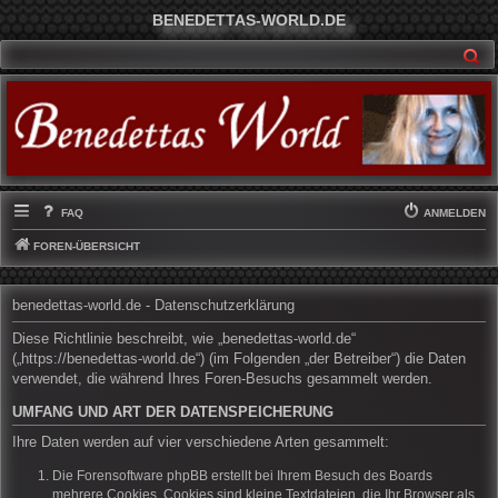
BENEDETTAS-WORLD.DE
SU
FAQ
ANMELDEN
FOREN-ÜBERSICHT
benedettas-world.de - Datenschutzerklärung
Diese Richtlinie beschreibt, wie „benedettas-world.de“
(„https://benedettas-world.de“) (im Folgenden „der Betreiber“) die Daten
verwendet, die während Ihres Foren-Besuchs gesammelt werden.
UMFANG UND ART DER DATENSPEICHERUNG
Ihre Daten werden auf vier verschiedene Arten gesammelt:
Die Forensoftware phpBB erstellt bei Ihrem Besuch des Boards
mehrere Cookies. Cookies sind kleine Textdateien, die Ihr Browser als