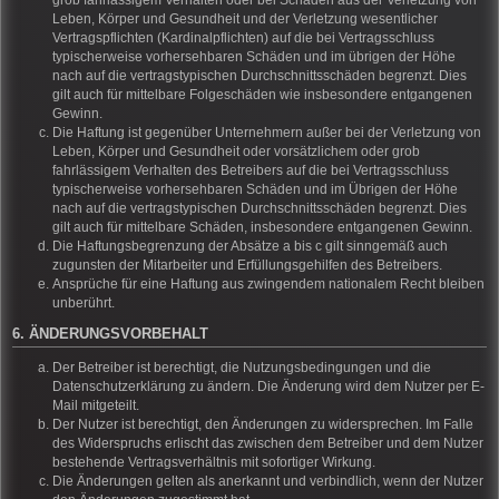
grob fahrlässigem Verhalten oder bei Schäden aus der Verletzung von
Leben, Körper und Gesundheit und der Verletzung wesentlicher
Vertragspflichten (Kardinalpflichten) auf die bei Vertragsschluss
typischerweise vorhersehbaren Schäden und im übrigen der Höhe
nach auf die vertragstypischen Durchschnittsschäden begrenzt. Dies
gilt auch für mittelbare Folgeschäden wie insbesondere entgangenen
Gewinn.
Die Haftung ist gegenüber Unternehmern außer bei der Verletzung von
Leben, Körper und Gesundheit oder vorsätzlichem oder grob
fahrlässigem Verhalten des Betreibers auf die bei Vertragsschluss
typischerweise vorhersehbaren Schäden und im Übrigen der Höhe
nach auf die vertragstypischen Durchschnittsschäden begrenzt. Dies
gilt auch für mittelbare Schäden, insbesondere entgangenen Gewinn.
Die Haftungsbegrenzung der Absätze a bis c gilt sinngemäß auch
zugunsten der Mitarbeiter und Erfüllungsgehilfen des Betreibers.
Ansprüche für eine Haftung aus zwingendem nationalem Recht bleiben
unberührt.
6. ÄNDERUNGSVORBEHALT
Der Betreiber ist berechtigt, die Nutzungsbedingungen und die
Datenschutzerklärung zu ändern. Die Änderung wird dem Nutzer per E-
Mail mitgeteilt.
Der Nutzer ist berechtigt, den Änderungen zu widersprechen. Im Falle
des Widerspruchs erlischt das zwischen dem Betreiber und dem Nutzer
bestehende Vertragsverhältnis mit sofortiger Wirkung.
Die Änderungen gelten als anerkannt und verbindlich, wenn der Nutzer