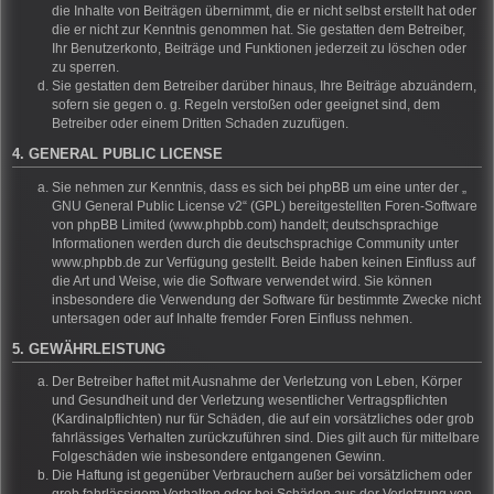
die Inhalte von Beiträgen übernimmt, die er nicht selbst erstellt hat oder
die er nicht zur Kenntnis genommen hat. Sie gestatten dem Betreiber,
Ihr Benutzerkonto, Beiträge und Funktionen jederzeit zu löschen oder
zu sperren.
Sie gestatten dem Betreiber darüber hinaus, Ihre Beiträge abzuändern,
sofern sie gegen o. g. Regeln verstoßen oder geeignet sind, dem
Betreiber oder einem Dritten Schaden zuzufügen.
4. GENERAL PUBLIC LICENSE
Sie nehmen zur Kenntnis, dass es sich bei phpBB um eine unter der „
GNU General Public License v2
“ (GPL) bereitgestellten Foren-Software
von phpBB Limited (www.phpbb.com) handelt; deutschsprachige
Informationen werden durch die deutschsprachige Community unter
www.phpbb.de zur Verfügung gestellt. Beide haben keinen Einfluss auf
die Art und Weise, wie die Software verwendet wird. Sie können
insbesondere die Verwendung der Software für bestimmte Zwecke nicht
untersagen oder auf Inhalte fremder Foren Einfluss nehmen.
5. GEWÄHRLEISTUNG
Der Betreiber haftet mit Ausnahme der Verletzung von Leben, Körper
und Gesundheit und der Verletzung wesentlicher Vertragspflichten
(Kardinalpflichten) nur für Schäden, die auf ein vorsätzliches oder grob
fahrlässiges Verhalten zurückzuführen sind. Dies gilt auch für mittelbare
Folgeschäden wie insbesondere entgangenen Gewinn.
Die Haftung ist gegenüber Verbrauchern außer bei vorsätzlichem oder