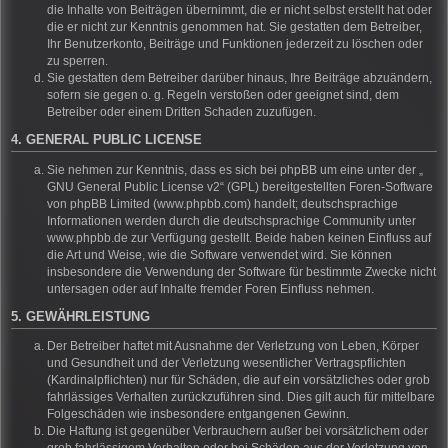
die Inhalte von Beiträgen übernimmt, die er nicht selbst erstellt hat oder
die er nicht zur Kenntnis genommen hat. Sie gestatten dem Betreiber,
Ihr Benutzerkonto, Beiträge und Funktionen jederzeit zu löschen oder
zu sperren.
Sie gestatten dem Betreiber darüber hinaus, Ihre Beiträge abzuändern,
sofern sie gegen o. g. Regeln verstoßen oder geeignet sind, dem
Betreiber oder einem Dritten Schaden zuzufügen.
4. GENERAL PUBLIC LICENSE
Sie nehmen zur Kenntnis, dass es sich bei phpBB um eine unter der „
GNU General Public License v2
“ (GPL) bereitgestellten Foren-Software
von phpBB Limited (www.phpbb.com) handelt; deutschsprachige
Informationen werden durch die deutschsprachige Community unter
www.phpbb.de zur Verfügung gestellt. Beide haben keinen Einfluss auf
die Art und Weise, wie die Software verwendet wird. Sie können
insbesondere die Verwendung der Software für bestimmte Zwecke nicht
untersagen oder auf Inhalte fremder Foren Einfluss nehmen.
5. GEWÄHRLEISTUNG
Der Betreiber haftet mit Ausnahme der Verletzung von Leben, Körper
und Gesundheit und der Verletzung wesentlicher Vertragspflichten
(Kardinalpflichten) nur für Schäden, die auf ein vorsätzliches oder grob
fahrlässiges Verhalten zurückzuführen sind. Dies gilt auch für mittelbare
Folgeschäden wie insbesondere entgangenen Gewinn.
Die Haftung ist gegenüber Verbrauchern außer bei vorsätzlichem oder