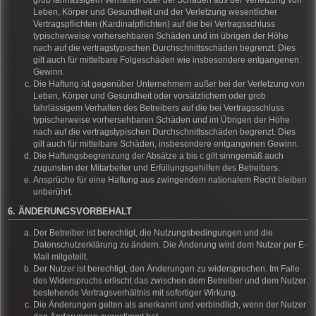
grob fahrlässigem Verhalten oder bei Schäden aus der Verletzung von
Leben, Körper und Gesundheit und der Verletzung wesentlicher
Vertragspflichten (Kardinalpflichten) auf die bei Vertragsschluss
typischerweise vorhersehbaren Schäden und im übrigen der Höhe
nach auf die vertragstypischen Durchschnittsschäden begrenzt. Dies
gilt auch für mittelbare Folgeschäden wie insbesondere entgangenen
Gewinn.
Die Haftung ist gegenüber Unternehmern außer bei der Verletzung von
Leben, Körper und Gesundheit oder vorsätzlichem oder grob
fahrlässigem Verhalten des Betreibers auf die bei Vertragsschluss
typischerweise vorhersehbaren Schäden und im Übrigen der Höhe
nach auf die vertragstypischen Durchschnittsschäden begrenzt. Dies
gilt auch für mittelbare Schäden, insbesondere entgangenen Gewinn.
Die Haftungsbegrenzung der Absätze a bis c gilt sinngemäß auch
zugunsten der Mitarbeiter und Erfüllungsgehilfen des Betreibers.
Ansprüche für eine Haftung aus zwingendem nationalem Recht bleiben
unberührt.
6. ÄNDERUNGSVORBEHALT
Der Betreiber ist berechtigt, die Nutzungsbedingungen und die
Datenschutzerklärung zu ändern. Die Änderung wird dem Nutzer per E-
Mail mitgeteilt.
Der Nutzer ist berechtigt, den Änderungen zu widersprechen. Im Falle
des Widerspruchs erlischt das zwischen dem Betreiber und dem Nutzer
bestehende Vertragsverhältnis mit sofortiger Wirkung.
Die Änderungen gelten als anerkannt und verbindlich, wenn der Nutzer