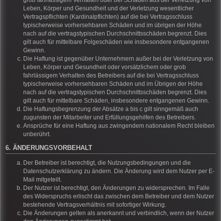
grob fahrlässigem Verhalten oder bei Schäden aus der Verletzung von
Leben, Körper und Gesundheit und der Verletzung wesentlicher
Vertragspflichten (Kardinalpflichten) auf die bei Vertragsschluss
typischerweise vorhersehbaren Schäden und im übrigen der Höhe
nach auf die vertragstypischen Durchschnittsschäden begrenzt. Dies
gilt auch für mittelbare Folgeschäden wie insbesondere entgangenen
Gewinn.
Die Haftung ist gegenüber Unternehmern außer bei der Verletzung von
Leben, Körper und Gesundheit oder vorsätzlichem oder grob
fahrlässigem Verhalten des Betreibers auf die bei Vertragsschluss
typischerweise vorhersehbaren Schäden und im Übrigen der Höhe
nach auf die vertragstypischen Durchschnittsschäden begrenzt. Dies
gilt auch für mittelbare Schäden, insbesondere entgangenen Gewinn.
Die Haftungsbegrenzung der Absätze a bis c gilt sinngemäß auch
zugunsten der Mitarbeiter und Erfüllungsgehilfen des Betreibers.
Ansprüche für eine Haftung aus zwingendem nationalem Recht bleiben
unberührt.
6. ÄNDERUNGSVORBEHALT
Der Betreiber ist berechtigt, die Nutzungsbedingungen und die
Datenschutzerklärung zu ändern. Die Änderung wird dem Nutzer per E-
Mail mitgeteilt.
Der Nutzer ist berechtigt, den Änderungen zu widersprechen. Im Falle
des Widerspruchs erlischt das zwischen dem Betreiber und dem Nutzer
bestehende Vertragsverhältnis mit sofortiger Wirkung.
Die Änderungen gelten als anerkannt und verbindlich, wenn der Nutzer