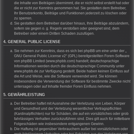
die Inhalte von Beiträgen übernimmt, die er nicht selbst erstellt hat oder
die er nicht zur Kenntnis genommen hat. Sie gestatten dem Betreiber,
Ihr Benutzerkonto, Beiträge und Funktionen jederzeit zu löschen oder
zu sperren.
Sie gestatten dem Betreiber darüber hinaus, Ihre Beiträge abzuändern,
sofern sie gegen o. g. Regeln verstoßen oder geeignet sind, dem
Betreiber oder einem Dritten Schaden zuzufügen.
4. GENERAL PUBLIC LICENSE
Sie nehmen zur Kenntnis, dass es sich bei phpBB um eine unter der „
GNU General Public License v2
“ (GPL) bereitgestellten Foren-Software
von phpBB Limited (www.phpbb.com) handelt; deutschsprachige
Informationen werden durch die deutschsprachige Community unter
www.phpbb.de zur Verfügung gestellt. Beide haben keinen Einfluss auf
die Art und Weise, wie die Software verwendet wird. Sie können
insbesondere die Verwendung der Software für bestimmte Zwecke nicht
untersagen oder auf Inhalte fremder Foren Einfluss nehmen.
5. GEWÄHRLEISTUNG
Der Betreiber haftet mit Ausnahme der Verletzung von Leben, Körper
und Gesundheit und der Verletzung wesentlicher Vertragspflichten
(Kardinalpflichten) nur für Schäden, die auf ein vorsätzliches oder grob
fahrlässiges Verhalten zurückzuführen sind. Dies gilt auch für mittelbare
Folgeschäden wie insbesondere entgangenen Gewinn.
Die Haftung ist gegenüber Verbrauchern außer bei vorsätzlichem oder