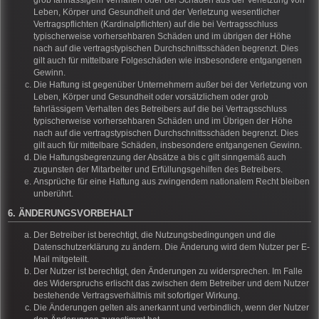
grob fahrlässigem Verhalten oder bei Schäden aus der Verletzung von
Leben, Körper und Gesundheit und der Verletzung wesentlicher
Vertragspflichten (Kardinalpflichten) auf die bei Vertragsschluss
typischerweise vorhersehbaren Schäden und im übrigen der Höhe
nach auf die vertragstypischen Durchschnittsschäden begrenzt. Dies
gilt auch für mittelbare Folgeschäden wie insbesondere entgangenen
Gewinn.
Die Haftung ist gegenüber Unternehmern außer bei der Verletzung von
Leben, Körper und Gesundheit oder vorsätzlichem oder grob
fahrlässigem Verhalten des Betreibers auf die bei Vertragsschluss
typischerweise vorhersehbaren Schäden und im Übrigen der Höhe
nach auf die vertragstypischen Durchschnittsschäden begrenzt. Dies
gilt auch für mittelbare Schäden, insbesondere entgangenen Gewinn.
Die Haftungsbegrenzung der Absätze a bis c gilt sinngemäß auch
zugunsten der Mitarbeiter und Erfüllungsgehilfen des Betreibers.
Ansprüche für eine Haftung aus zwingendem nationalem Recht bleiben
unberührt.
6. ÄNDERUNGSVORBEHALT
Der Betreiber ist berechtigt, die Nutzungsbedingungen und die
Datenschutzerklärung zu ändern. Die Änderung wird dem Nutzer per E-
Mail mitgeteilt.
Der Nutzer ist berechtigt, den Änderungen zu widersprechen. Im Falle
des Widerspruchs erlischt das zwischen dem Betreiber und dem Nutzer
bestehende Vertragsverhältnis mit sofortiger Wirkung.
Die Änderungen gelten als anerkannt und verbindlich, wenn der Nutzer