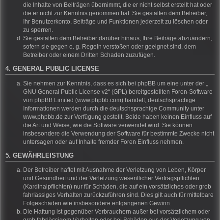
die Inhalte von Beiträgen übernimmt, die er nicht selbst erstellt hat oder
die er nicht zur Kenntnis genommen hat. Sie gestatten dem Betreiber,
Ihr Benutzerkonto, Beiträge und Funktionen jederzeit zu löschen oder
zu sperren.
Sie gestatten dem Betreiber darüber hinaus, Ihre Beiträge abzuändern,
sofern sie gegen o. g. Regeln verstoßen oder geeignet sind, dem
Betreiber oder einem Dritten Schaden zuzufügen.
4. GENERAL PUBLIC LICENSE
Sie nehmen zur Kenntnis, dass es sich bei phpBB um eine unter der „
GNU General Public License v2
“ (GPL) bereitgestellten Foren-Software
von phpBB Limited (www.phpbb.com) handelt; deutschsprachige
Informationen werden durch die deutschsprachige Community unter
www.phpbb.de zur Verfügung gestellt. Beide haben keinen Einfluss auf
die Art und Weise, wie die Software verwendet wird. Sie können
insbesondere die Verwendung der Software für bestimmte Zwecke nicht
untersagen oder auf Inhalte fremder Foren Einfluss nehmen.
5. GEWÄHRLEISTUNG
Der Betreiber haftet mit Ausnahme der Verletzung von Leben, Körper
und Gesundheit und der Verletzung wesentlicher Vertragspflichten
(Kardinalpflichten) nur für Schäden, die auf ein vorsätzliches oder grob
fahrlässiges Verhalten zurückzuführen sind. Dies gilt auch für mittelbare
Folgeschäden wie insbesondere entgangenen Gewinn.
Die Haftung ist gegenüber Verbrauchern außer bei vorsätzlichem oder