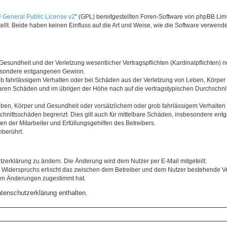
General Public License v2
“ (GPL) bereitgestellten Foren-Software von phpBB Li
lt. Beide haben keinen Einfluss auf die Art und Weise, wie die Software verwend
sundheit und der Verletzung wesentlicher Vertragspflichten (Kardinalpflichten) nu
sbesondere entgangenen Gewinn.
b fahrlässigem Verhalten oder bei Schäden aus der Verletzung von Leben, Körper 
hbaren Schäden und im übrigen der Höhe nach auf die vertragstypischen Durchschnit
ben, Körper und Gesundheit oder vorsätzlichem oder grob fahrlässigem Verhalten 
hnittsschäden begrenzt. Dies gilt auch für mittelbare Schäden, insbesondere en
n der Mitarbeiter und Erfüllungsgehilfen des Betreibers.
berührt.
tzerklärung zu ändern. Die Änderung wird dem Nutzer per E-Mail mitgeteilt.
s Widerspruchs erlischt das zwischen dem Betreiber und dem Nutzer bestehende Vert
den Änderungen zugestimmt hat.
tenschutzerklärung enthalten.