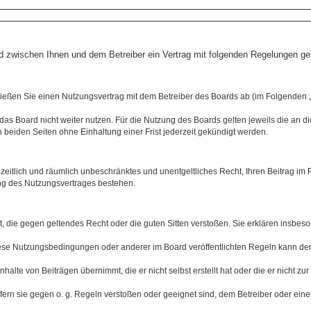
wird zwischen Ihnen und dem Betreiber ein Vertrag mit folgenden Regelungen g
hließen Sie einen Nutzungsvertrag mit dem Betreiber des Boards ab (im Folgenden
as Board nicht weiter nutzen. Für die Nutzung des Boards gelten jeweils die an di
beiden Seiten ohne Einhaltung einer Frist jederzeit gekündigt werden.
s, zeitlich und räumlich unbeschränktes und unentgeltliches Recht, Ihren Beitrag 
ng des Nutzungsvertrages bestehen.
hält, die gegen geltendes Recht oder die guten Sitten verstoßen. Sie erklären insbe
iese Nutzungsbedingungen oder anderer im Board veröffentlichten Regeln kann de
halte von Beiträgen übernimmt, die er nicht selbst erstellt hat oder die er nicht z
ofern sie gegen o. g. Regeln verstoßen oder geeignet sind, dem Betreiber oder ei