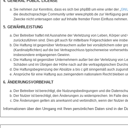
4. GENERAL PUBLIC LICENSE
Sie nehmen zur Kenntnis, dass es sich bei phpBB um eine unter der „
GNU 
die deutschsprachige Community unter www.phpbb.de zur Verfügung gestel
Zwecke nicht untersagen oder auf Inhalte fremder Foren Einfluss nehmen.
5. GEWÄHRLEISTUNG
Der Betreiber haftet mit Ausnahme der Verletzung von Leben, Körper und Ge
zurückzuführen sind. Dies gilt auch für mittelbare Folgeschäden wie in
Die Haftung ist gegenüber Verbrauchern außer bei vorsätzlichem oder gro
(Kardinalpflichten) auf die bei Vertragsschluss typischerweise vorherse
insbesondere entgangenen Gewinn.
Die Haftung ist gegenüber Unternehmern außer bei der Verletzung von Le
Schäden und im Übrigen der Höhe nach auf die vertragstypischen Durchsc
Die Haftungsbegrenzung der Absätze a bis c gilt sinngemäß auch zugunste
Ansprüche für eine Haftung aus zwingendem nationalem Recht bleiben un
6. ÄNDERUNGSVORBEHALT
Der Betreiber ist berechtigt, die Nutzungsbedingungen und die Datenschu
Der Nutzer ist berechtigt, den Änderungen zu widersprechen. Im Falle de
Die Änderungen gelten als anerkannt und verbindlich, wenn der Nutzer 
Informationen über den Umgang mit Ihren persönlichen Daten sind in der Da