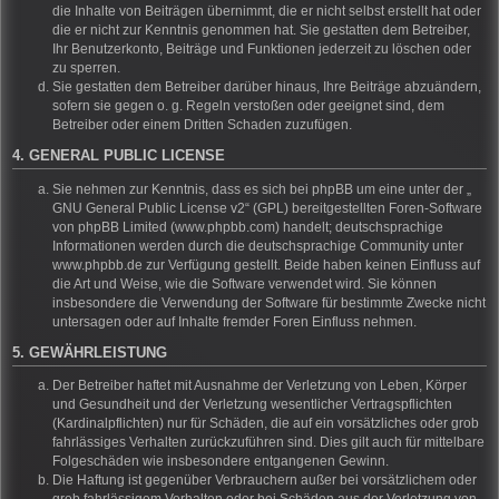
die Inhalte von Beiträgen übernimmt, die er nicht selbst erstellt hat oder
die er nicht zur Kenntnis genommen hat. Sie gestatten dem Betreiber,
Ihr Benutzerkonto, Beiträge und Funktionen jederzeit zu löschen oder
zu sperren.
Sie gestatten dem Betreiber darüber hinaus, Ihre Beiträge abzuändern,
sofern sie gegen o. g. Regeln verstoßen oder geeignet sind, dem
Betreiber oder einem Dritten Schaden zuzufügen.
4. GENERAL PUBLIC LICENSE
Sie nehmen zur Kenntnis, dass es sich bei phpBB um eine unter der „
GNU General Public License v2
“ (GPL) bereitgestellten Foren-Software
von phpBB Limited (www.phpbb.com) handelt; deutschsprachige
Informationen werden durch die deutschsprachige Community unter
www.phpbb.de zur Verfügung gestellt. Beide haben keinen Einfluss auf
die Art und Weise, wie die Software verwendet wird. Sie können
insbesondere die Verwendung der Software für bestimmte Zwecke nicht
untersagen oder auf Inhalte fremder Foren Einfluss nehmen.
5. GEWÄHRLEISTUNG
Der Betreiber haftet mit Ausnahme der Verletzung von Leben, Körper
und Gesundheit und der Verletzung wesentlicher Vertragspflichten
(Kardinalpflichten) nur für Schäden, die auf ein vorsätzliches oder grob
fahrlässiges Verhalten zurückzuführen sind. Dies gilt auch für mittelbare
Folgeschäden wie insbesondere entgangenen Gewinn.
Die Haftung ist gegenüber Verbrauchern außer bei vorsätzlichem oder