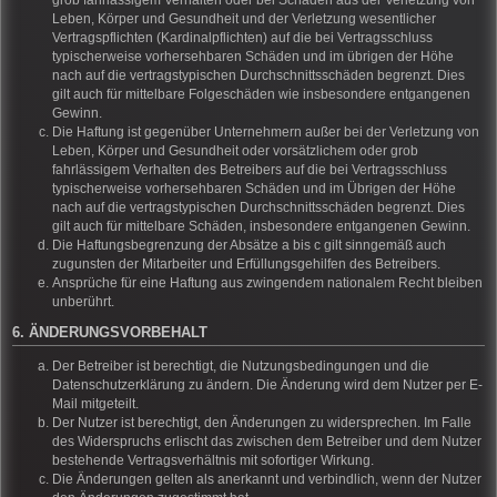
grob fahrlässigem Verhalten oder bei Schäden aus der Verletzung von
Leben, Körper und Gesundheit und der Verletzung wesentlicher
Vertragspflichten (Kardinalpflichten) auf die bei Vertragsschluss
typischerweise vorhersehbaren Schäden und im übrigen der Höhe
nach auf die vertragstypischen Durchschnittsschäden begrenzt. Dies
gilt auch für mittelbare Folgeschäden wie insbesondere entgangenen
Gewinn.
Die Haftung ist gegenüber Unternehmern außer bei der Verletzung von
Leben, Körper und Gesundheit oder vorsätzlichem oder grob
fahrlässigem Verhalten des Betreibers auf die bei Vertragsschluss
typischerweise vorhersehbaren Schäden und im Übrigen der Höhe
nach auf die vertragstypischen Durchschnittsschäden begrenzt. Dies
gilt auch für mittelbare Schäden, insbesondere entgangenen Gewinn.
Die Haftungsbegrenzung der Absätze a bis c gilt sinngemäß auch
zugunsten der Mitarbeiter und Erfüllungsgehilfen des Betreibers.
Ansprüche für eine Haftung aus zwingendem nationalem Recht bleiben
unberührt.
6. ÄNDERUNGSVORBEHALT
Der Betreiber ist berechtigt, die Nutzungsbedingungen und die
Datenschutzerklärung zu ändern. Die Änderung wird dem Nutzer per E-
Mail mitgeteilt.
Der Nutzer ist berechtigt, den Änderungen zu widersprechen. Im Falle
des Widerspruchs erlischt das zwischen dem Betreiber und dem Nutzer
bestehende Vertragsverhältnis mit sofortiger Wirkung.
Die Änderungen gelten als anerkannt und verbindlich, wenn der Nutzer