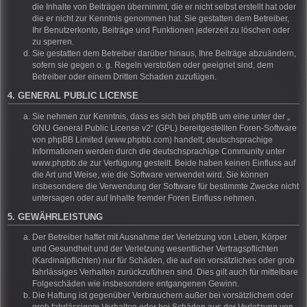
die Inhalte von Beiträgen übernimmt, die er nicht selbst erstellt hat oder
die er nicht zur Kenntnis genommen hat. Sie gestatten dem Betreiber,
Ihr Benutzerkonto, Beiträge und Funktionen jederzeit zu löschen oder
zu sperren.
Sie gestatten dem Betreiber darüber hinaus, Ihre Beiträge abzuändern,
sofern sie gegen o. g. Regeln verstoßen oder geeignet sind, dem
Betreiber oder einem Dritten Schaden zuzufügen.
4. GENERAL PUBLIC LICENSE
Sie nehmen zur Kenntnis, dass es sich bei phpBB um eine unter der „
GNU General Public License v2
“ (GPL) bereitgestellten Foren-Software
von phpBB Limited (www.phpbb.com) handelt; deutschsprachige
Informationen werden durch die deutschsprachige Community unter
www.phpbb.de zur Verfügung gestellt. Beide haben keinen Einfluss auf
die Art und Weise, wie die Software verwendet wird. Sie können
insbesondere die Verwendung der Software für bestimmte Zwecke nicht
untersagen oder auf Inhalte fremder Foren Einfluss nehmen.
5. GEWÄHRLEISTUNG
Der Betreiber haftet mit Ausnahme der Verletzung von Leben, Körper
und Gesundheit und der Verletzung wesentlicher Vertragspflichten
(Kardinalpflichten) nur für Schäden, die auf ein vorsätzliches oder grob
fahrlässiges Verhalten zurückzuführen sind. Dies gilt auch für mittelbare
Folgeschäden wie insbesondere entgangenen Gewinn.
Die Haftung ist gegenüber Verbrauchern außer bei vorsätzlichem oder