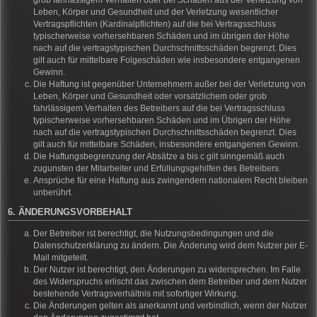
grob fahrlässigem Verhalten oder bei Schäden aus der Verletzung von
Leben, Körper und Gesundheit und der Verletzung wesentlicher
Vertragspflichten (Kardinalpflichten) auf die bei Vertragsschluss
typischerweise vorhersehbaren Schäden und im übrigen der Höhe
nach auf die vertragstypischen Durchschnittsschäden begrenzt. Dies
gilt auch für mittelbare Folgeschäden wie insbesondere entgangenen
Gewinn.
Die Haftung ist gegenüber Unternehmern außer bei der Verletzung von
Leben, Körper und Gesundheit oder vorsätzlichem oder grob
fahrlässigem Verhalten des Betreibers auf die bei Vertragsschluss
typischerweise vorhersehbaren Schäden und im Übrigen der Höhe
nach auf die vertragstypischen Durchschnittsschäden begrenzt. Dies
gilt auch für mittelbare Schäden, insbesondere entgangenen Gewinn.
Die Haftungsbegrenzung der Absätze a bis c gilt sinngemäß auch
zugunsten der Mitarbeiter und Erfüllungsgehilfen des Betreibers.
Ansprüche für eine Haftung aus zwingendem nationalem Recht bleiben
unberührt.
6. ÄNDERUNGSVORBEHALT
Der Betreiber ist berechtigt, die Nutzungsbedingungen und die
Datenschutzerklärung zu ändern. Die Änderung wird dem Nutzer per E-
Mail mitgeteilt.
Der Nutzer ist berechtigt, den Änderungen zu widersprechen. Im Falle
des Widerspruchs erlischt das zwischen dem Betreiber und dem Nutzer
bestehende Vertragsverhältnis mit sofortiger Wirkung.
Die Änderungen gelten als anerkannt und verbindlich, wenn der Nutzer