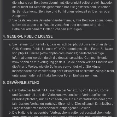
die Inhalte von Beiträgen übernimmt, die er nicht selbst erstellt hat oder
die er nicht zur Kenntnis genommen hat. Sie gestatten dem Betreiber,
Ihr Benutzerkonto, Beiträge und Funktionen jederzeit zu löschen oder
zu sperren.
Sie gestatten dem Betreiber darüber hinaus, Ihre Beiträge abzuändern,
sofern sie gegen o. g. Regeln verstoßen oder geeignet sind, dem
Betreiber oder einem Dritten Schaden zuzufügen.
4. GENERAL PUBLIC LICENSE
Sie nehmen zur Kenntnis, dass es sich bei phpBB um eine unter der „
GNU General Public License v2
“ (GPL) bereitgestellten Foren-Software
von phpBB Limited (www.phpbb.com) handelt; deutschsprachige
Informationen werden durch die deutschsprachige Community unter
www.phpbb.de zur Verfügung gestellt. Beide haben keinen Einfluss auf
die Art und Weise, wie die Software verwendet wird. Sie können
insbesondere die Verwendung der Software für bestimmte Zwecke nicht
untersagen oder auf Inhalte fremder Foren Einfluss nehmen.
5. GEWÄHRLEISTUNG
Der Betreiber haftet mit Ausnahme der Verletzung von Leben, Körper
und Gesundheit und der Verletzung wesentlicher Vertragspflichten
(Kardinalpflichten) nur für Schäden, die auf ein vorsätzliches oder grob
fahrlässiges Verhalten zurückzuführen sind. Dies gilt auch für mittelbare
Folgeschäden wie insbesondere entgangenen Gewinn.
Die Haftung ist gegenüber Verbrauchern außer bei vorsätzlichem oder