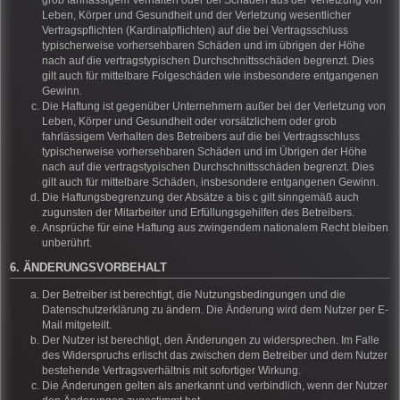
grob fahrlässigem Verhalten oder bei Schäden aus der Verletzung von
Leben, Körper und Gesundheit und der Verletzung wesentlicher
Vertragspflichten (Kardinalpflichten) auf die bei Vertragsschluss
typischerweise vorhersehbaren Schäden und im übrigen der Höhe
nach auf die vertragstypischen Durchschnittsschäden begrenzt. Dies
gilt auch für mittelbare Folgeschäden wie insbesondere entgangenen
Gewinn.
Die Haftung ist gegenüber Unternehmern außer bei der Verletzung von
Leben, Körper und Gesundheit oder vorsätzlichem oder grob
fahrlässigem Verhalten des Betreibers auf die bei Vertragsschluss
typischerweise vorhersehbaren Schäden und im Übrigen der Höhe
nach auf die vertragstypischen Durchschnittsschäden begrenzt. Dies
gilt auch für mittelbare Schäden, insbesondere entgangenen Gewinn.
Die Haftungsbegrenzung der Absätze a bis c gilt sinngemäß auch
zugunsten der Mitarbeiter und Erfüllungsgehilfen des Betreibers.
Ansprüche für eine Haftung aus zwingendem nationalem Recht bleiben
unberührt.
6. ÄNDERUNGSVORBEHALT
Der Betreiber ist berechtigt, die Nutzungsbedingungen und die
Datenschutzerklärung zu ändern. Die Änderung wird dem Nutzer per E-
Mail mitgeteilt.
Der Nutzer ist berechtigt, den Änderungen zu widersprechen. Im Falle
des Widerspruchs erlischt das zwischen dem Betreiber und dem Nutzer
bestehende Vertragsverhältnis mit sofortiger Wirkung.
Die Änderungen gelten als anerkannt und verbindlich, wenn der Nutzer