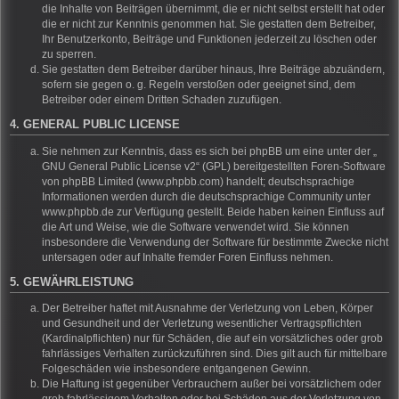
die Inhalte von Beiträgen übernimmt, die er nicht selbst erstellt hat oder
die er nicht zur Kenntnis genommen hat. Sie gestatten dem Betreiber,
Ihr Benutzerkonto, Beiträge und Funktionen jederzeit zu löschen oder
zu sperren.
Sie gestatten dem Betreiber darüber hinaus, Ihre Beiträge abzuändern,
sofern sie gegen o. g. Regeln verstoßen oder geeignet sind, dem
Betreiber oder einem Dritten Schaden zuzufügen.
4. GENERAL PUBLIC LICENSE
Sie nehmen zur Kenntnis, dass es sich bei phpBB um eine unter der „
GNU General Public License v2
“ (GPL) bereitgestellten Foren-Software
von phpBB Limited (www.phpbb.com) handelt; deutschsprachige
Informationen werden durch die deutschsprachige Community unter
www.phpbb.de zur Verfügung gestellt. Beide haben keinen Einfluss auf
die Art und Weise, wie die Software verwendet wird. Sie können
insbesondere die Verwendung der Software für bestimmte Zwecke nicht
untersagen oder auf Inhalte fremder Foren Einfluss nehmen.
5. GEWÄHRLEISTUNG
Der Betreiber haftet mit Ausnahme der Verletzung von Leben, Körper
und Gesundheit und der Verletzung wesentlicher Vertragspflichten
(Kardinalpflichten) nur für Schäden, die auf ein vorsätzliches oder grob
fahrlässiges Verhalten zurückzuführen sind. Dies gilt auch für mittelbare
Folgeschäden wie insbesondere entgangenen Gewinn.
Die Haftung ist gegenüber Verbrauchern außer bei vorsätzlichem oder