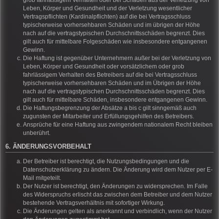
grob fahrlässigem Verhalten oder bei Schäden aus der Verletzung von
Leben, Körper und Gesundheit und der Verletzung wesentlicher
Vertragspflichten (Kardinalpflichten) auf die bei Vertragsschluss
typischerweise vorhersehbaren Schäden und im übrigen der Höhe
nach auf die vertragstypischen Durchschnittsschäden begrenzt. Dies
gilt auch für mittelbare Folgeschäden wie insbesondere entgangenen
Gewinn.
Die Haftung ist gegenüber Unternehmern außer bei der Verletzung von
Leben, Körper und Gesundheit oder vorsätzlichem oder grob
fahrlässigem Verhalten des Betreibers auf die bei Vertragsschluss
typischerweise vorhersehbaren Schäden und im Übrigen der Höhe
nach auf die vertragstypischen Durchschnittsschäden begrenzt. Dies
gilt auch für mittelbare Schäden, insbesondere entgangenen Gewinn.
Die Haftungsbegrenzung der Absätze a bis c gilt sinngemäß auch
zugunsten der Mitarbeiter und Erfüllungsgehilfen des Betreibers.
Ansprüche für eine Haftung aus zwingendem nationalem Recht bleiben
unberührt.
6. ÄNDERUNGSVORBEHALT
Der Betreiber ist berechtigt, die Nutzungsbedingungen und die
Datenschutzerklärung zu ändern. Die Änderung wird dem Nutzer per E-
Mail mitgeteilt.
Der Nutzer ist berechtigt, den Änderungen zu widersprechen. Im Falle
des Widerspruchs erlischt das zwischen dem Betreiber und dem Nutzer
bestehende Vertragsverhältnis mit sofortiger Wirkung.
Die Änderungen gelten als anerkannt und verbindlich, wenn der Nutzer