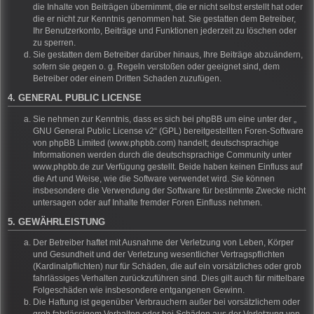
die Inhalte von Beiträgen übernimmt, die er nicht selbst erstellt hat oder
die er nicht zur Kenntnis genommen hat. Sie gestatten dem Betreiber,
Ihr Benutzerkonto, Beiträge und Funktionen jederzeit zu löschen oder
zu sperren.
Sie gestatten dem Betreiber darüber hinaus, Ihre Beiträge abzuändern,
sofern sie gegen o. g. Regeln verstoßen oder geeignet sind, dem
Betreiber oder einem Dritten Schaden zuzufügen.
4. GENERAL PUBLIC LICENSE
Sie nehmen zur Kenntnis, dass es sich bei phpBB um eine unter der „
GNU General Public License v2
“ (GPL) bereitgestellten Foren-Software
von phpBB Limited (www.phpbb.com) handelt; deutschsprachige
Informationen werden durch die deutschsprachige Community unter
www.phpbb.de zur Verfügung gestellt. Beide haben keinen Einfluss auf
die Art und Weise, wie die Software verwendet wird. Sie können
insbesondere die Verwendung der Software für bestimmte Zwecke nicht
untersagen oder auf Inhalte fremder Foren Einfluss nehmen.
5. GEWÄHRLEISTUNG
Der Betreiber haftet mit Ausnahme der Verletzung von Leben, Körper
und Gesundheit und der Verletzung wesentlicher Vertragspflichten
(Kardinalpflichten) nur für Schäden, die auf ein vorsätzliches oder grob
fahrlässiges Verhalten zurückzuführen sind. Dies gilt auch für mittelbare
Folgeschäden wie insbesondere entgangenen Gewinn.
Die Haftung ist gegenüber Verbrauchern außer bei vorsätzlichem oder