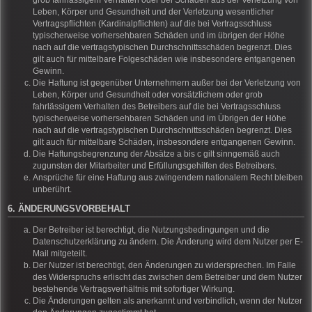
grob fahrlässigem Verhalten oder bei Schäden aus der Verletzung von
Leben, Körper und Gesundheit und der Verletzung wesentlicher
Vertragspflichten (Kardinalpflichten) auf die bei Vertragsschluss
typischerweise vorhersehbaren Schäden und im übrigen der Höhe
nach auf die vertragstypischen Durchschnittsschäden begrenzt. Dies
gilt auch für mittelbare Folgeschäden wie insbesondere entgangenen
Gewinn.
Die Haftung ist gegenüber Unternehmern außer bei der Verletzung von
Leben, Körper und Gesundheit oder vorsätzlichem oder grob
fahrlässigem Verhalten des Betreibers auf die bei Vertragsschluss
typischerweise vorhersehbaren Schäden und im Übrigen der Höhe
nach auf die vertragstypischen Durchschnittsschäden begrenzt. Dies
gilt auch für mittelbare Schäden, insbesondere entgangenen Gewinn.
Die Haftungsbegrenzung der Absätze a bis c gilt sinngemäß auch
zugunsten der Mitarbeiter und Erfüllungsgehilfen des Betreibers.
Ansprüche für eine Haftung aus zwingendem nationalem Recht bleiben
unberührt.
6. ÄNDERUNGSVORBEHALT
Der Betreiber ist berechtigt, die Nutzungsbedingungen und die
Datenschutzerklärung zu ändern. Die Änderung wird dem Nutzer per E-
Mail mitgeteilt.
Der Nutzer ist berechtigt, den Änderungen zu widersprechen. Im Falle
des Widerspruchs erlischt das zwischen dem Betreiber und dem Nutzer
bestehende Vertragsverhältnis mit sofortiger Wirkung.
Die Änderungen gelten als anerkannt und verbindlich, wenn der Nutzer