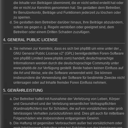
die Inhalte von Beiträgen übernimmt, die er nicht selbst erstellt hat oder
die er nicht zur Kenntnis genommen hat. Sie gestatten dem Betreiber,
Ihr Benutzerkonto, Beiträge und Funktionen jederzeit zu löschen oder
zu sperren.
Sie gestatten dem Betreiber darüber hinaus, Ihre Beiträge abzuändern,
sofern sie gegen o. g. Regeln verstoßen oder geeignet sind, dem
Betreiber oder einem Dritten Schaden zuzufügen.
4. GENERAL PUBLIC LICENSE
Sie nehmen zur Kenntnis, dass es sich bei phpBB um eine unter der „
GNU General Public License v2
“ (GPL) bereitgestellten Foren-Software
von phpBB Limited (www.phpbb.com) handelt; deutschsprachige
Informationen werden durch die deutschsprachige Community unter
www.phpbb.de zur Verfügung gestellt. Beide haben keinen Einfluss auf
die Art und Weise, wie die Software verwendet wird. Sie können
insbesondere die Verwendung der Software für bestimmte Zwecke nicht
untersagen oder auf Inhalte fremder Foren Einfluss nehmen.
5. GEWÄHRLEISTUNG
Der Betreiber haftet mit Ausnahme der Verletzung von Leben, Körper
und Gesundheit und der Verletzung wesentlicher Vertragspflichten
(Kardinalpflichten) nur für Schäden, die auf ein vorsätzliches oder grob
fahrlässiges Verhalten zurückzuführen sind. Dies gilt auch für mittelbare
Folgeschäden wie insbesondere entgangenen Gewinn.
Die Haftung ist gegenüber Verbrauchern außer bei vorsätzlichem oder