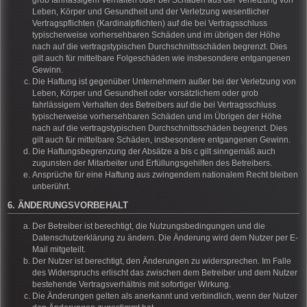
grob fahrlässigem Verhalten oder bei Schäden aus der Verletzung von
Leben, Körper und Gesundheit und der Verletzung wesentlicher
Vertragspflichten (Kardinalpflichten) auf die bei Vertragsschluss
typischerweise vorhersehbaren Schäden und im übrigen der Höhe
nach auf die vertragstypischen Durchschnittsschäden begrenzt. Dies
gilt auch für mittelbare Folgeschäden wie insbesondere entgangenen
Gewinn.
Die Haftung ist gegenüber Unternehmern außer bei der Verletzung von
Leben, Körper und Gesundheit oder vorsätzlichem oder grob
fahrlässigem Verhalten des Betreibers auf die bei Vertragsschluss
typischerweise vorhersehbaren Schäden und im Übrigen der Höhe
nach auf die vertragstypischen Durchschnittsschäden begrenzt. Dies
gilt auch für mittelbare Schäden, insbesondere entgangenen Gewinn.
Die Haftungsbegrenzung der Absätze a bis c gilt sinngemäß auch
zugunsten der Mitarbeiter und Erfüllungsgehilfen des Betreibers.
Ansprüche für eine Haftung aus zwingendem nationalem Recht bleiben
unberührt.
6. ÄNDERUNGSVORBEHALT
Der Betreiber ist berechtigt, die Nutzungsbedingungen und die
Datenschutzerklärung zu ändern. Die Änderung wird dem Nutzer per E-
Mail mitgeteilt.
Der Nutzer ist berechtigt, den Änderungen zu widersprechen. Im Falle
des Widerspruchs erlischt das zwischen dem Betreiber und dem Nutzer
bestehende Vertragsverhältnis mit sofortiger Wirkung.
Die Änderungen gelten als anerkannt und verbindlich, wenn der Nutzer