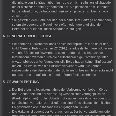
die Inhalte von Beiträgen übernimmt, die er nicht selbst erstellt hat oder
die er nicht zur Kenntnis genommen hat. Sie gestatten dem Betreiber,
Ihr Benutzerkonto, Beiträge und Funktionen jederzeit zu löschen oder
zu sperren.
Sie gestatten dem Betreiber darüber hinaus, Ihre Beiträge abzuändern,
sofern sie gegen o. g. Regeln verstoßen oder geeignet sind, dem
Betreiber oder einem Dritten Schaden zuzufügen.
4. GENERAL PUBLIC LICENSE
Sie nehmen zur Kenntnis, dass es sich bei phpBB um eine unter der „
GNU General Public License v2
“ (GPL) bereitgestellten Foren-Software
von phpBB Limited (www.phpbb.com) handelt; deutschsprachige
Informationen werden durch die deutschsprachige Community unter
www.phpbb.de zur Verfügung gestellt. Beide haben keinen Einfluss auf
die Art und Weise, wie die Software verwendet wird. Sie können
insbesondere die Verwendung der Software für bestimmte Zwecke nicht
untersagen oder auf Inhalte fremder Foren Einfluss nehmen.
5. GEWÄHRLEISTUNG
Der Betreiber haftet mit Ausnahme der Verletzung von Leben, Körper
und Gesundheit und der Verletzung wesentlicher Vertragspflichten
(Kardinalpflichten) nur für Schäden, die auf ein vorsätzliches oder grob
fahrlässiges Verhalten zurückzuführen sind. Dies gilt auch für mittelbare
Folgeschäden wie insbesondere entgangenen Gewinn.
Die Haftung ist gegenüber Verbrauchern außer bei vorsätzlichem oder