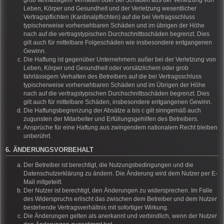
grob fahrlässigem Verhalten oder bei Schäden aus der Verletzung von
Leben, Körper und Gesundheit und der Verletzung wesentlicher
Vertragspflichten (Kardinalpflichten) auf die bei Vertragsschluss
typischerweise vorhersehbaren Schäden und im übrigen der Höhe
nach auf die vertragstypischen Durchschnittsschäden begrenzt. Dies
gilt auch für mittelbare Folgeschäden wie insbesondere entgangenen
Gewinn.
Die Haftung ist gegenüber Unternehmern außer bei der Verletzung von
Leben, Körper und Gesundheit oder vorsätzlichem oder grob
fahrlässigem Verhalten des Betreibers auf die bei Vertragsschluss
typischerweise vorhersehbaren Schäden und im Übrigen der Höhe
nach auf die vertragstypischen Durchschnittsschäden begrenzt. Dies
gilt auch für mittelbare Schäden, insbesondere entgangenen Gewinn.
Die Haftungsbegrenzung der Absätze a bis c gilt sinngemäß auch
zugunsten der Mitarbeiter und Erfüllungsgehilfen des Betreibers.
Ansprüche für eine Haftung aus zwingendem nationalem Recht bleiben
unberührt.
6. ÄNDERUNGSVORBEHALT
Der Betreiber ist berechtigt, die Nutzungsbedingungen und die
Datenschutzerklärung zu ändern. Die Änderung wird dem Nutzer per E-
Mail mitgeteilt.
Der Nutzer ist berechtigt, den Änderungen zu widersprechen. Im Falle
des Widerspruchs erlischt das zwischen dem Betreiber und dem Nutzer
bestehende Vertragsverhältnis mit sofortiger Wirkung.
Die Änderungen gelten als anerkannt und verbindlich, wenn der Nutzer