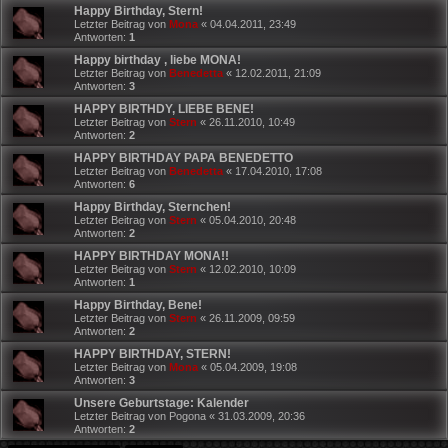
Happy Birthday, Stern!
Letzter Beitrag von
Mona
«
04.04.2011, 23:49
Antworten:
1
Happy birthday , liebe MONA!
Letzter Beitrag von
Benedetta
«
12.02.2011, 21:09
Antworten:
3
HAPPY BIRTHDY, LIEBE BENE!
Letzter Beitrag von
Stern
«
26.11.2010, 10:49
Antworten:
2
HAPPY BIRTHDAY PAPA BENEDETTO
Letzter Beitrag von
Benedetta
«
17.04.2010, 17:08
Antworten:
6
Happy Birthday, Sternchen!
Letzter Beitrag von
Stern
«
05.04.2010, 20:48
Antworten:
2
HAPPY BIRTHDAY MONA!!
Letzter Beitrag von
Stern
«
12.02.2010, 10:09
Antworten:
1
Happy Birthday, Bene!
Letzter Beitrag von
Stern
«
26.11.2009, 09:59
Antworten:
2
HAPPY BIRTHDAY, STERN!
Letzter Beitrag von
Mona
«
05.04.2009, 19:08
Antworten:
3
Unsere Geburtstage: Kalender
Letzter Beitrag von
Pogona
«
31.03.2009, 20:36
Antworten:
2