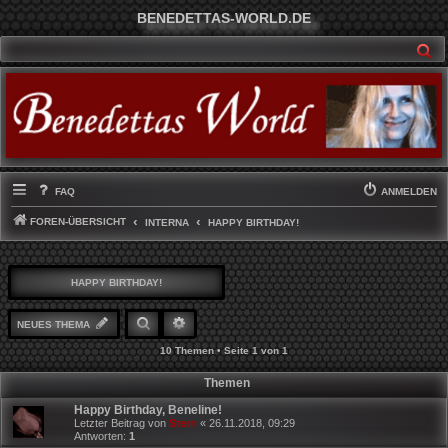
BENEDETTAS-WORLD.DE
SU
FAQ
ANMELDEN
FOREN-ÜBERSICHT
INTERNA
HAPPY BIRTHDAY!
HAPPY BIRTHDAY!
SUCHE
ERWEITERTE SUCHE
NEUES THEMA
10 Themen • Seite
1
von
1
Themen
Happy Birthday, Beneline!
Letzter Beitrag von
Stern
«
26.11.2018, 09:29
Antworten:
1