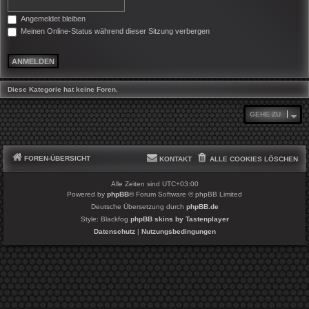
Angemeldet bleiben
Meinen Online-Status während dieser Sitzung verbergen
Diese Kategorie hat keine Foren.
GEHE ZU
FOREN-ÜBERSICHT
KONTAKT
ALLE COOKIES LÖSCHEN
Alle Zeiten sind
UTC+03:00
Powered by
phpBB
® Forum Software © phpBB Limited
Deutsche Übersetzung durch
phpBB.de
Style: Blackfog
phpBB skins by Tastenplayer
Datenschutz
|
Nutzungsbedingungen