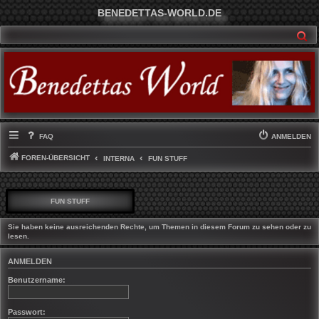
BENEDETTAS-WORLD.DE
SU
FAQ
ANMELDEN
FOREN-ÜBERSICHT
INTERNA
FUN STUFF
FUN STUFF
Sie haben keine ausreichenden Rechte, um Themen in diesem Forum zu sehen oder zu
lesen.
ANMELDEN
Benutzername:
Passwort: