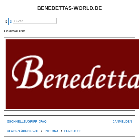
BENEDETTAS-WORLD.DE
SUCHE
ERWEITERTE SUCHE
Benedettas Forum
SCHNELLZUGRIFF
FAQ
ANMELDEN
FOREN-ÜBERSICHT
INTERNA
FUN STUFF