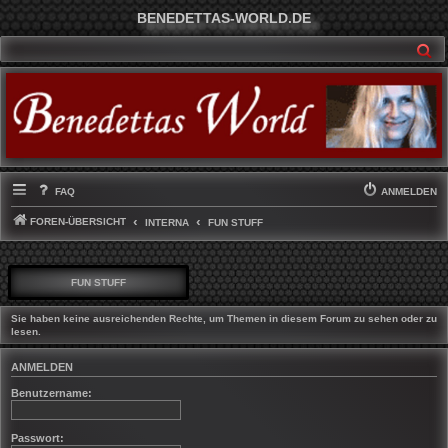
BENEDETTAS-WORLD.DE
SU
FAQ
ANMELDEN
FOREN-ÜBERSICHT
INTERNA
FUN STUFF
FUN STUFF
Sie haben keine ausreichenden Rechte, um Themen in diesem Forum zu sehen oder zu
lesen.
ANMELDEN
Benutzername:
Passwort: