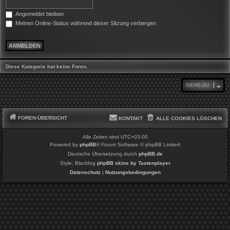
Angemeldet bleiben
Meinen Online-Status während dieser Sitzung verbergen
Diese Kategorie hat keine Foren.
GEHE ZU
FOREN-ÜBERSICHT
KONTAKT
ALLE COOKIES LÖSCHEN
Alle Zeiten sind
UTC+03:00
Powered by
phpBB
® Forum Software © phpBB Limited
Deutsche Übersetzung durch
phpBB.de
Style: Blackfog
phpBB skins by Tastenplayer
Datenschutz
|
Nutzungsbedingungen