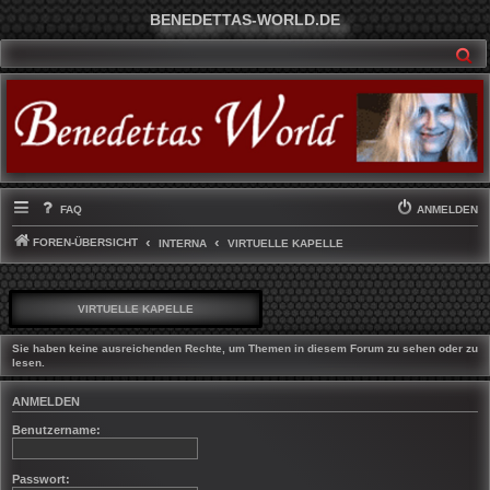
BENEDETTAS-WORLD.DE
SU
FAQ
ANMELDEN
FOREN-ÜBERSICHT
INTERNA
VIRTUELLE KAPELLE
VIRTUELLE KAPELLE
Sie haben keine ausreichenden Rechte, um Themen in diesem Forum zu sehen oder zu
lesen.
ANMELDEN
Benutzername:
Passwort: