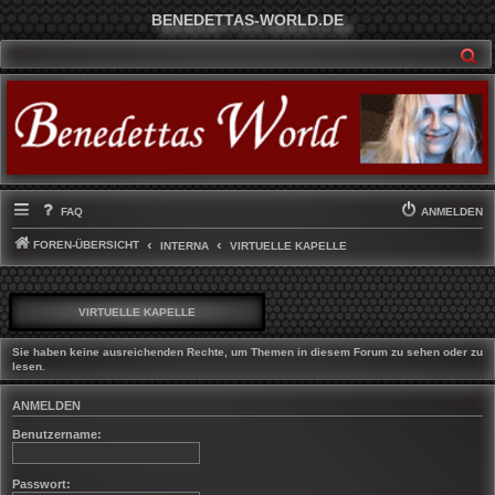
BENEDETTAS-WORLD.DE
SU
FAQ
ANMELDEN
FOREN-ÜBERSICHT
INTERNA
VIRTUELLE KAPELLE
VIRTUELLE KAPELLE
Sie haben keine ausreichenden Rechte, um Themen in diesem Forum zu sehen oder zu
lesen.
ANMELDEN
Benutzername:
Passwort: