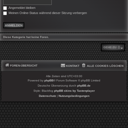
Angemeldet bleiben
Meinen Online-Status während dieser Sitzung verbergen
Diese Kategorie hat keine Foren.
GEHE ZU
FOREN-ÜBERSICHT
KONTAKT
ALLE COOKIES LÖSCHEN
Alle Zeiten sind
UTC+03:00
Powered by
phpBB
® Forum Software © phpBB Limited
Deutsche Übersetzung durch
phpBB.de
Style: Blackfog
phpBB skins by Tastenplayer
Datenschutz
|
Nutzungsbedingungen