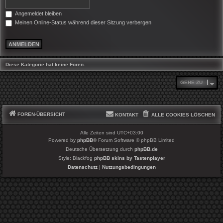
Angemeldet bleiben
Meinen Online-Status während dieser Sitzung verbergen
Diese Kategorie hat keine Foren.
GEHE ZU
FOREN-ÜBERSICHT
KONTAKT
ALLE COOKIES LÖSCHEN
Alle Zeiten sind
UTC+03:00
Powered by
phpBB
® Forum Software © phpBB Limited
Deutsche Übersetzung durch
phpBB.de
Style: Blackfog
phpBB skins by Tastenplayer
Datenschutz
|
Nutzungsbedingungen