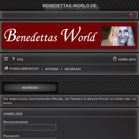
BENEDETTAS-WORLD.DE
SU
FAQ
ANMELDEN
FOREN-ÜBERSICHT
INTERNA
WOHNUNG
WOHNUNG
Sie haben keine ausreichenden Rechte, um Themen in diesem Forum zu sehen oder zu
lesen.
ANMELDEN
Benutzername:
Passwort: