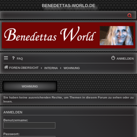
BENEDETTAS-WORLD.DE
SU
FAQ
ANMELDEN
FOREN-ÜBERSICHT
INTERNA
WOHNUNG
WOHNUNG
Sie haben keine ausreichenden Rechte, um Themen in diesem Forum zu sehen oder zu
lesen.
ANMELDEN
Benutzername:
Passwort: