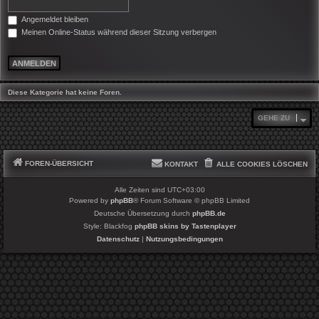
Angemeldet bleiben
Meinen Online-Status während dieser Sitzung verbergen
Diese Kategorie hat keine Foren.
GEHE ZU
FOREN-ÜBERSICHT
KONTAKT
ALLE COOKIES LÖSCHEN
Alle Zeiten sind
UTC+03:00
Powered by
phpBB
® Forum Software © phpBB Limited
Deutsche Übersetzung durch
phpBB.de
Style: Blackfog
phpBB skins by Tastenplayer
Datenschutz
|
Nutzungsbedingungen