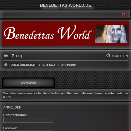
BENEDETTAS-WORLD.DE
SU
FAQ
ANMELDEN
FOREN-ÜBERSICHT
INTERNA
WOHNUNG
WOHNUNG
Sie haben keine ausreichenden Rechte, um Themen in diesem Forum zu sehen oder zu
lesen.
ANMELDEN
Benutzername:
Passwort: