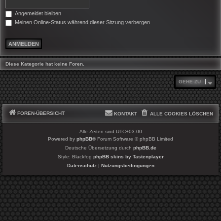
Angemeldet bleiben
Meinen Online-Status während dieser Sitzung verbergen
Diese Kategorie hat keine Foren.
GEHE ZU
FOREN-ÜBERSICHT
KONTAKT
ALLE COOKIES LÖSCHEN
Alle Zeiten sind
UTC+03:00
Powered by
phpBB
® Forum Software © phpBB Limited
Deutsche Übersetzung durch
phpBB.de
Style: Blackfog
phpBB skins by Tastenplayer
Datenschutz
|
Nutzungsbedingungen